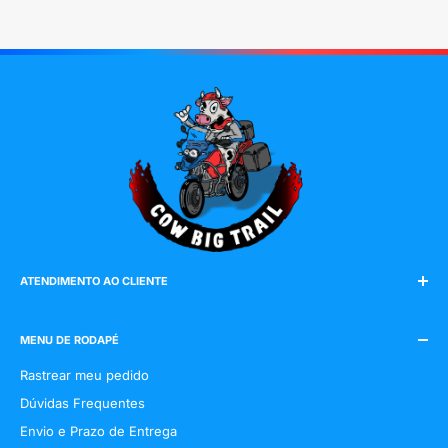
ATENDIMENTO AO CLIENTE
E-mail:
cowbigtrail@gmail.com
WhatsApp:
(19) 9 98120-9614
MENU DE RODAPÉ
Rastrear meu pedido
Dúvidas Frequentes
Envio e Prazo de Entrega