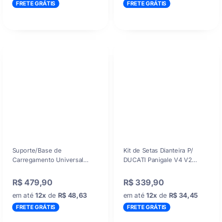
FRETE GRÁTIS
FRETE GRÁTIS
Suporte/Base de
Kit de Setas Dianteira P/
Carregamento Universal
DUCATI Panigale V4 V2
compatível com haste
2018-2021
12mm/16mm/22mm p/
R$ 479,90
R$ 339,90
Suporte de GPS Original
em até
12x
de
R$ 48,63
em até
12x
de
R$ 34,45
BMW Garmin (BMW, Ducati,
Triumph, Honda, Yamaha,
FRETE GRÁTIS
FRETE GRÁTIS
KTM, Universal)