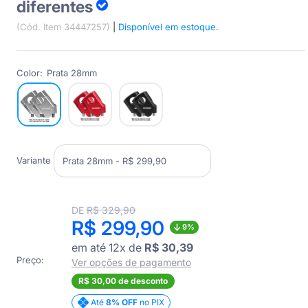
diferentes
(Cód. Item 34447257)
|
Disponível em estoque.
Color:
Prata 28mm
Variante
Translation
DE
R$ 329,90
missing:
Translation
R$ 299,90
9%
pt-
BR.product.general.regular_price
missing:
em até 12x de
R$ 30,39
Preço:
pt-
Ver opções de pagamento
BR.product.general.sale_p
R$ 30,00 de desconto
Até
8% OFF
no PIX