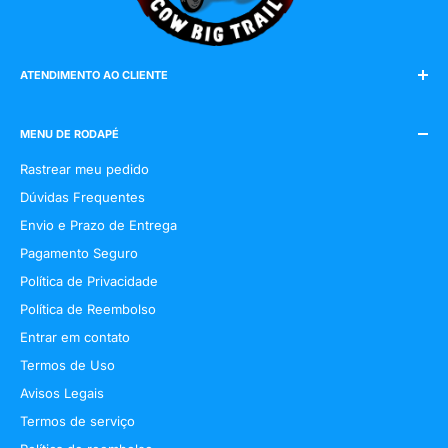
ATENDIMENTO AO CLIENTE
E-mail:
cowbigtrail@gmail.com
WhatsApp:
(19) 9 98120-9614
MENU DE RODAPÉ
Rastrear meu pedido
Dúvidas Frequentes
Envio e Prazo de Entrega
Pagamento Seguro
Política de Privacidade
Política de Reembolso
Entrar em contato
Termos de Uso
Avisos Legais
Termos de serviço