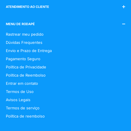
ATENDIMENTO AO CLIENTE
E-mail:
cowbigtrail@gmail.com
WhatsApp:
(19) 9 98120-9614
MENU DE RODAPÉ
Rastrear meu pedido
Dúvidas Frequentes
Envio e Prazo de Entrega
Pagamento Seguro
Política de Privacidade
Política de Reembolso
Entrar em contato
Termos de Uso
Avisos Legais
Termos de serviço
Política de reembolso