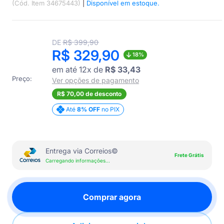
(Cód. Item 34675443)
|
Disponível em estoque.
Translation
DE
R$ 399,90
missing:
Translation
R$ 329,90
18%
pt-
BR.product.general.regular_price
missing:
em até 12x de
R$ 33,43
Preço:
pt-
Ver opções de pagamento
BR.product.general.sale_p
R$ 70,00 de desconto
Até
8% OFF
no PIX
Entrega via Correios©
Frete Grátis
Carregando informações...
Comprar agora